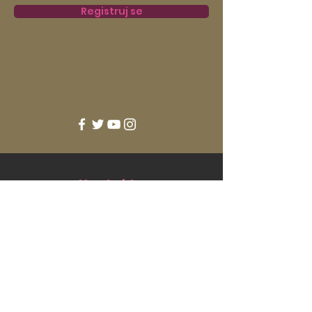
Registruj se
Kontakty
BOOKING
booking@vesnamusic.com
+420 777 197 804
+420 606 102 944