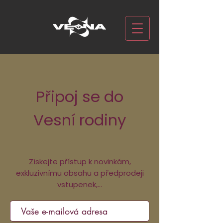
Připoj se do
Vesní rodiny
Získejte přístup k novinkám,
exkluzivnímu obsahu a předprodeji
vstupenek,...